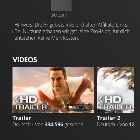
Kaufen
Stream
Hinweis: Die Angebotslinks enthalten Affiliate-Links.
Bei Nutzung erhalten wir ggf. eine Provision, für dich
entstehen keine Mehrkosten.
VIDEOS
98%
2:37
Trailer
Trailer 2
Deutsch • Von
334.596
gesehen
Deutsch • Von
129.