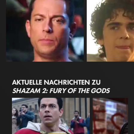
Zachary Levi
Jack Dylan Grazer
AKTUELLE NACHRICHTEN ZU
Shazam
Freddy Freeman
SHAZAM 2: FURY OF THE GODS