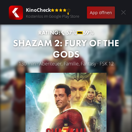
KinoCheck
App öffnen
Kostenlos im Google Play Store
RATING:
57%
59%
SHAZAM 2: FURY OF THE
GODS
130 min · Abenteuer, Familie, Fantasy · FSK 12