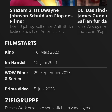
NEWS
DC
Shazam 2: Ist Dwayne
DC: Das sind di
Johnson Schuld am Flop des
James Gunn un
Films?
Safran für das
Der 50-jährige soll einen Auftritt der
Klare Ansagen zu 
Justice Society of America aktiv
und Co. in "Kapitel
blockiert haben
Monsters"
FILMSTARTS
Kino
16. März 2023
Im Handel
15. Juni 2023
WOW Filme
29. September 2023
& Serien
Prime Video
5. Juni 2026
ZIELGRUPPE
Dieses Werk erreichte verlässlich ein vorwiegend