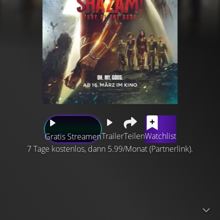
Trailer
Teilen
Watchlist
Gratis Streamen
7 Tage kostenlos, dann 5.99/Monat (Partnerlink).
Billy Batson ist ein Teenager der etwas besonderen Art.
Wenn er das Zauberwort „Shazam!“ sagt, verwandelt er
sich in den Superhelden Shazam und wird zu seinem
erwachsenen Alter-Ego. Doch nicht nur er hat