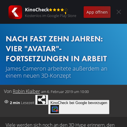
KinoCheck
App öffnen
Kostenlos im Google Play Store
NACH FAST ZEHN JAHREN:
VIER "AVATAR"-
FORTSETZUNGEN IN ARBEIT
James Cameron arbeitete außerdem an
einem neuen 3D-Konzept
Von
Robin Klaiber
am
6. Februar 2019 um 10:00
2 min
Lesezeit
KinoCheck bei Google bevorzugen
Viele werden sich noch an den 3D Hype erinnern, den