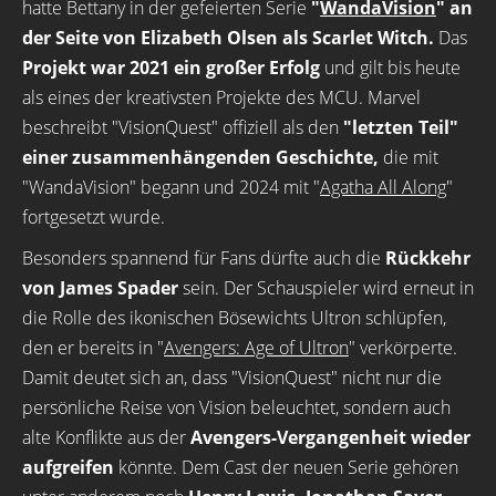
hatte Bettany in der gefeierten Serie
"
WandaVision
" an
der Seite von Elizabeth Olsen als Scarlet Witch.
Das
Projekt war 2021 ein großer Erfolg
und gilt bis heute
als eines der kreativsten Projekte des MCU. Marvel
beschreibt "VisionQuest" offiziell als den
"letzten Teil"
einer zusammenhängenden Geschichte,
die mit
"WandaVision" begann und 2024 mit "
Agatha All Along
"
fortgesetzt wurde.
Besonders spannend für Fans dürfte auch die
Rückkehr
von James Spader
sein. Der Schauspieler wird erneut in
die Rolle des ikonischen Bösewichts Ultron schlüpfen,
den er bereits in "
Avengers: Age of Ultron
" verkörperte.
Damit deutet sich an, dass "VisionQuest" nicht nur die
persönliche Reise von Vision beleuchtet, sondern auch
alte Konflikte aus der
Avengers-Vergangenheit wieder
aufgreifen
könnte. Dem Cast der neuen Serie gehören