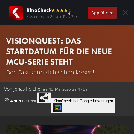
KinoCheck
App öffnen
Kostenlos im Google Play Store
VISIONQUEST: DAS
STARTDATUM FÜR DIE NEUE
MCU-SERIE STEHT
Der Cast kann sich sehen lassen!
Von
Jonas Reichel
am
13. Mai 2026 um 17:39
4 min
Lesezeit
KinoCheck bei Google bevorzugen