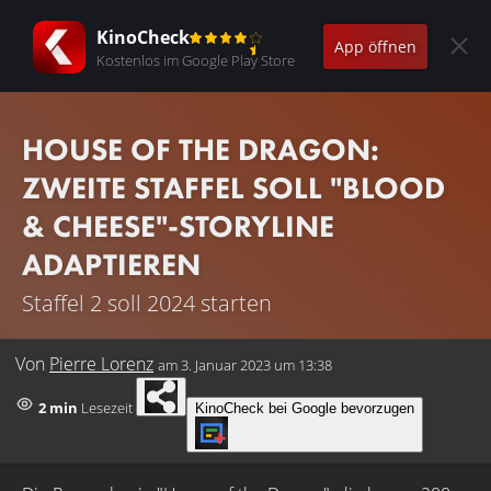
KinoCheck
App öffnen
Kostenlos im Google Play Store
HOUSE OF THE DRAGON:
ZWEITE STAFFEL SOLL "BLOOD
& CHEESE"-STORYLINE
ADAPTIEREN
Staffel 2 soll 2024 starten
Von
Pierre Lorenz
am
3. Januar 2023 um 13:38
2 min
Lesezeit
KinoCheck bei Google bevorzugen