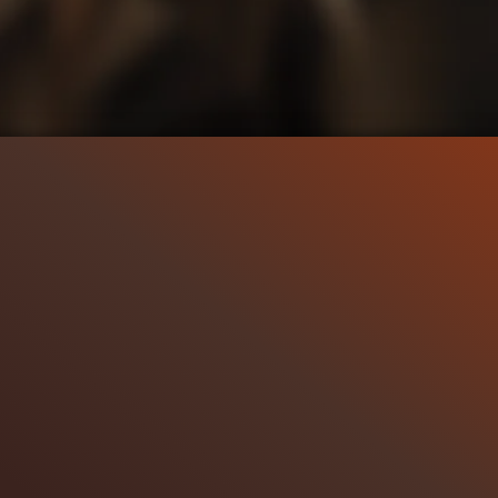
66.2K
96%
4:07
67.1K
LIP & TRAILER
CLIP & TRAILER 2
efällt
96%
von
66.230
Gefällt
93%
von
67.127