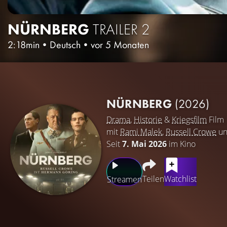
NÜRNBERG
TRAILER 2
2:18min
•
Deutsch
•
vor 5 Monaten
NÜRNBERG
(2026)
Drama
,
Historie
&
Kriegsfilm
Film
mit
Rami Malek
,
Russell Crowe
u
Seit
7. Mai 2026
im Kino
Teilen
Watchlist
Streamen