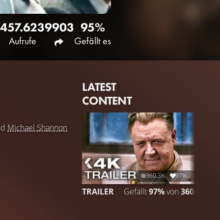
457.623
9903
95%
Aufrufe
Gefällt es
LATEST
CONTENT
nd
Michael Shannon
360.3K
97%
1:23
TRAILER
Gefällt
97%
von
360.251
C
G