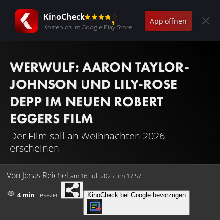
KinoCheck
App öffnen
Kostenlos im Google Play Store
WERWULF: AARON TAYLOR-
JOHNSON UND LILY-ROSE
DEPP IM NEUEN ROBERT
EGGERS FILM
Der Film soll an Weihnachten 2026
erscheinen
Von
Jonas Reichel
am
16. Juli 2025 um 17:57
4 min
Lesezeit
KinoCheck bei Google bevorzugen