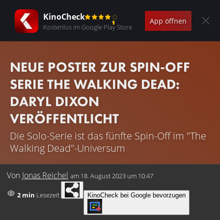
KinoCheck
App öffnen
Kostenlos im Google Play Store
NEUE POSTER ZUR SPIN-OFF
SERIE THE WALKING DEAD:
DARYL DIXON
VERÖFFENTLICHT
Die Solo-Serie ist das fünfte Spin-Off im "The
Walking Dead"-Universum
Von
Jonas Reichel
am
18. August 2023 um 10:47
2 min
Lesezeit
KinoCheck bei Google bevorzugen