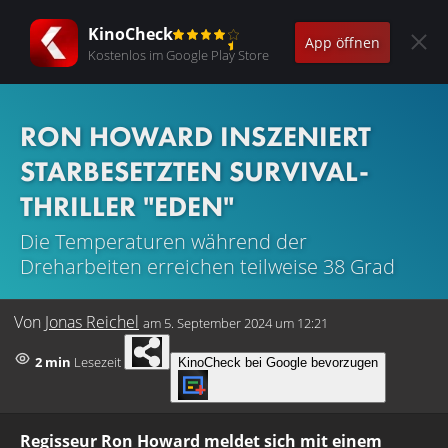
KinoCheck
App öffnen
Kostenlos im Google Play Store
RON HOWARD INSZENIERT
STARBESETZTEN SURVIVAL-
THRILLER "EDEN"
Die Temperaturen während der
Dreharbeiten erreichen teilweise 38 Grad
Von
Jonas Reichel
am
5. September 2024 um 12:21
2 min
Lesezeit
KinoCheck bei Google bevorzugen
Regisseur Ron Howard meldet sich mit einem