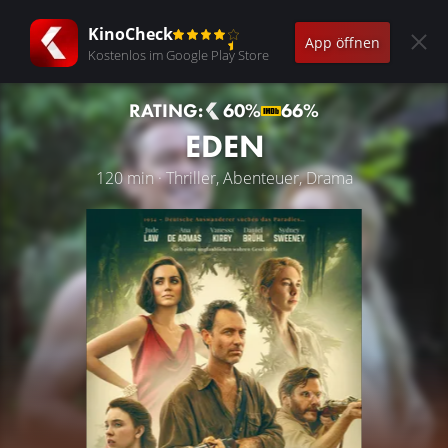
KinoCheck
App öffnen
Kostenlos im Google Play Store
RATING:
60%
66%
EDEN
120 min · Thriller, Abenteuer, Drama