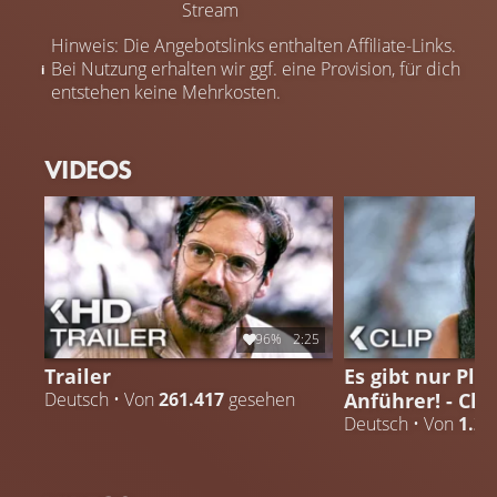
Stream
Manipulation und menschliche Habgier spitzen das
Hinweis: Die Angebotslinks enthalten Affiliate-Links.
poröse Miteinander gefährlich zu, bis sich die Ereignisse
Bei Nutzung erhalten wir ggf. eine Provision, für dich
überschlagen…
entstehen keine Mehrkosten.
VIDEOS
96%
2:25
Trailer
Es gibt nur Pla
Anführer! - Clip
Deutsch • Von
261.417
gesehen
Deutsch • Von
1.20