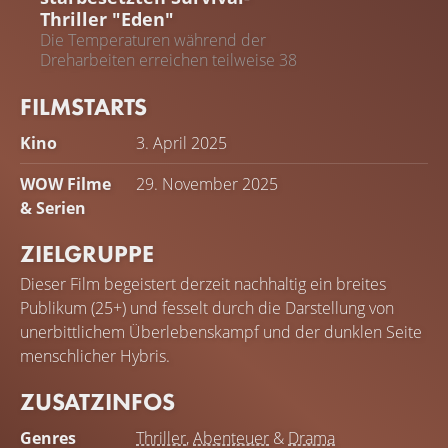
Thriller "Eden"
Die Temperaturen während der
Dreharbeiten erreichen teilweise 38
Grad
FILMSTARTS
Kino
3. April 2025
WOW Filme
29. November 2025
& Serien
ZIELGRUPPE
Dieser Film begeistert derzeit nachhaltig ein breites
Publikum (25+) und fesselt durch die Darstellung von
unerbittlichem Überlebenskampf und der dunklen Seite
menschlicher Hybris.
ZUSATZINFOS
Genres
Thriller
,
Abenteuer
&
Drama