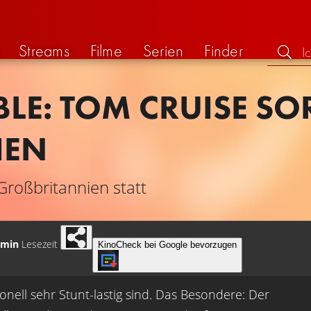
Streams
Filme
Serien
Finder
BLE: TOM CRUISE SO
HEN
roßbritannien statt
 min
Lesezeit
KinoCheck bei Google bevorzugen
ionell sehr Stunt-lastig sind. Das Besondere: Der