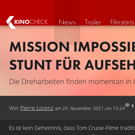
News
Trailer
Filmstarts
KINO
CHECK
MISSION IMPOSSI
STUNT FÜR AUFSE
Die Dreharbeiten finden momentan in G
1
Von
Pierre Lorenz
am
29. November 2021 um 13:24
Es ist kein Geheimnis, dass Tom Cruise-Filme tradit