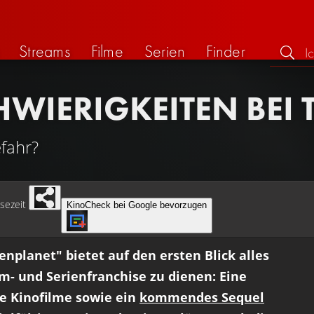
Streams
Filme
Serien
Finder
WIERIGKEITEN BEI T
efahr?
sezeit
KinoCheck bei Google bevorzugen
planet" bietet auf den ersten Blick alles
m- und Serienfranchise zu dienen: Eine
he Kinofilme sowie ein
kommendes Sequel