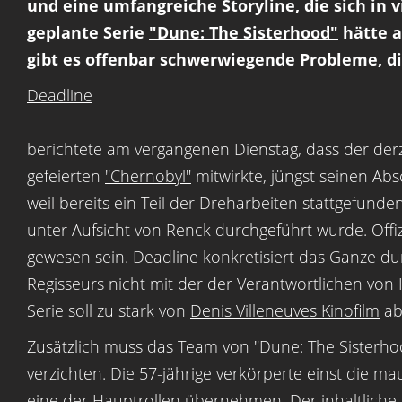
und eine umfangreiche Storyline, die sich in v
geplante Serie
"Dune: The Sisterhood"
hätte a
gibt es offenbar schwerwiegende Probleme, di
Deadline
berichtete am vergangenen Dienstag, dass der derz
gefeierten
"Chernobyl"
mitwirkte, jüngst seinen Abs
weil bereits ein Teil der Dreharbeiten stattgefunde
unter Aufsicht von Renck durchgeführt wurde. Offizi
gewesen sein. Deadline konkretisiert das Ganze du
Regisseurs nicht mit der der Verantwortlichen vo
Serie soll zu stark von
Denis Villeneuves Kinofilm
ab
Zusätzlich muss das Team von "Dune: The Sisterhoo
verzichten. Die 57-jährige verkörperte einst die m
eine der Hauptrollen übernehmen. Der inhaltliche F