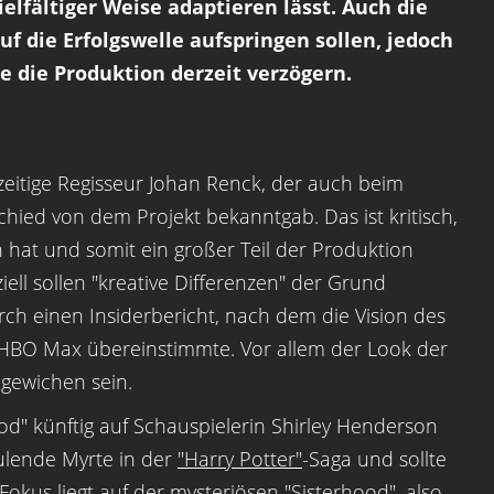
ielfältiger Weise adaptieren lässt. Auch die
uf die Erfolgswelle aufspringen sollen, jedoch
e die Produktion derzeit verzögern.
eitige Regisseur Johan Renck, der auch beim
chied von dem Projekt bekanntgab. Das ist kritisch,
n hat und somit ein großer Teil der Produktion
ell sollen "kreative Differenzen" der Grund
rch einen Insiderbericht, nach dem die Vision des
n HBO Max übereinstimmte. Vor allem der Look der
gewichen sein.
d" künftig auf Schauspielerin Shirley Henderson
aulende Myrte in der
"Harry Potter"
-Saga und sollte
okus liegt auf der mysteriösen "Sisterhood", also