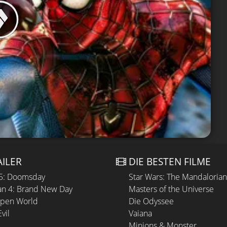
AILER
DIE BESTEN FILME
 5: Doomsday
Star Wars: The Mandaloria
n 4: Brand New Day
Masters of the Universe
Open World
Die Odyssee
vil
Vaiana
Minions & Monster