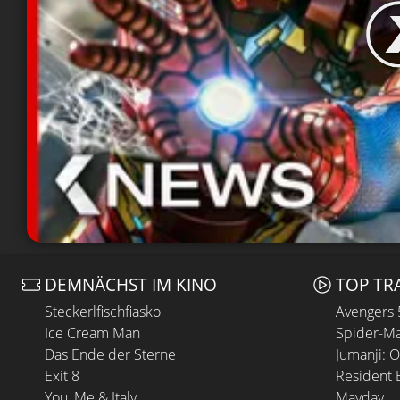
DEMNÄCHST IM KINO
TOP TR
Steckerlfischfiasko
Avengers
Ice Cream Man
Spider-Ma
Das Ende der Sterne
Jumanji: 
Exit 8
Resident E
You, Me & Italy
Mayday