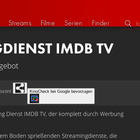
Streams
Filme
Serien
Finder
DIENST IMDB TV
ngebot
sezeit
KinoCheck bei Google bevorzugen
aming Dienst IMDB TV, der komplett durch Werbung
us dem Boden sprießenden Streamingdienste, die