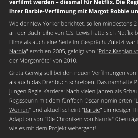
verfilmt werden – diesmal für Netflix. Die Re
ihrer Barbie-Verfilmung mit Margot Robbie und
Wie der New Yorker berichtet, sollen mindestens 2
an der Buchreihe von C.S. Lewis hatte sich Netflix
Filme als auch eine Serie im Gespräch. Zuletzt war 
Narnia
" erschien 2005, gefolgt von "
Prinz Kaspian 
der Morgenröte
" von 2010.
Greta Gerwig soll bei den neuen Verfilmungen von
als auch das Drehbuch schreiben. Das namhafte Pro
jungen Regie-Karriere: Nach vielen Jahren als Scha
Regisseurin mit dem fünffach Oscar-nominierten "
Women
" und aktuell scheint "
Barbie
" ein riesiger H
Adaption von "Die Chroniken von Narnia" überträgt
wie es mit dem Projekt weitergeht!