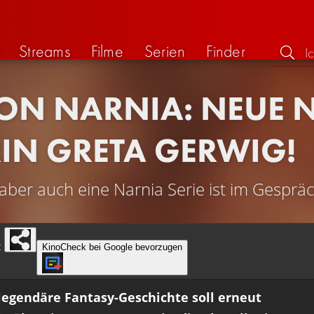
Streams
Filme
Serien
Finder
ON NARNIA: NEUE N
RIN GRETA GERWIG!
ber auch eine Narnia Serie ist im Gesprä
t
KinoCheck bei Google bevorzugen
legendäre Fantasy-Geschichte soll erneut