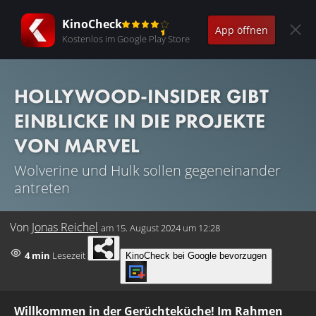
KinoCheck
App öffnen
Kostenlos im Google Play Store
HOLLYWOOD-INSIDER GIBT
EINBLICKE IN DIE PROJEKTE
VON MARVEL
Wolverine und Hulk sollen gegeneinander
antreten
Von
Jonas Reichel
am
15. August 2024 um 12:28
4 min
Lesezeit
KinoCheck bei Google bevorzugen
Willkommen in der Gerüchteküche! Im Rahmen