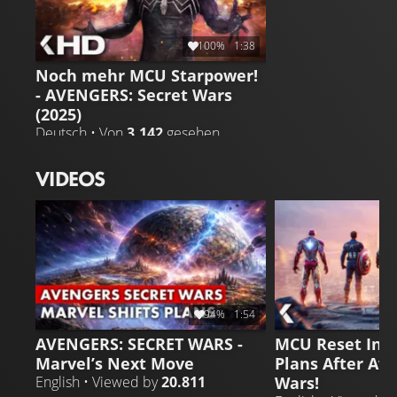
100%
1:38
Noch mehr MCU Starpower!
- AVENGERS: Secret Wars
(2025)
Deutsch • Von
3.142
gesehen
VIDEOS
94%
1:54
AVENGERS: SECRET WARS -
MCU Reset Inc
Marvel’s Next Move
Plans After Av
Wars!
English • Viewed by
20.811