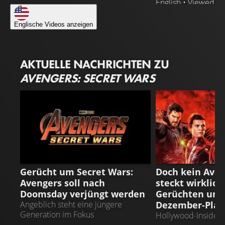
English • Viewed b
Englische Videos anzeigen
AKTUELLE NACHRICHTEN ZU
AVENGERS: SECRET WARS
AVENGERS: SECRET WARS
AVENGERS 7
Gerücht um Secret Wars:
Doch kein Aven
Avengers soll nach
steckt wirklich
Doomsday verjüngt werden
Gerüchten um 
Dezember-Plan
Angeblich steht eine jüngere
Generation im Fokus
Hollywood-Insider 