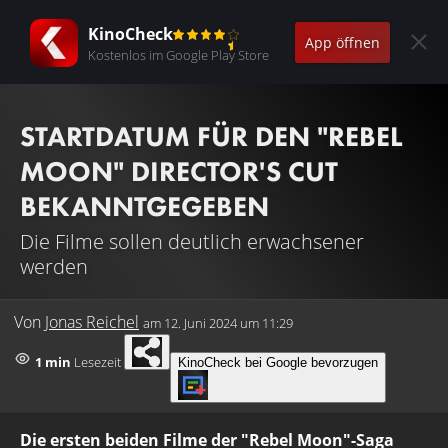
KinoCheck
App öffnen
Kostenlos im Google Play Store
STARTDATUM FÜR DEN "REBEL
MOON" DIRECTOR'S CUT
BEKANNTGEGEBEN
Die Filme sollen deutlich erwachsener
werden
Von
Jonas Reichel
am
12. Juni 2024 um 11:29
1 min
Lesezeit
KinoCheck bei Google bevorzugen
Die ersten beiden Filme der "Rebel Moon"-Saga