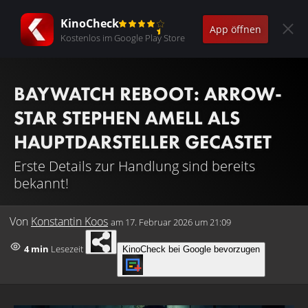
KinoCheck
App öffnen
Kostenlos im Google Play Store
BAYWATCH REBOOT: ARROW-
STAR STEPHEN AMELL ALS
HAUPTDARSTELLER GECASTET
Erste Details zur Handlung sind bereits
bekannt!
Von
Konstantin Koos
am
17. Februar 2026 um 21:09
4 min
Lesezeit
KinoCheck bei Google bevorzugen