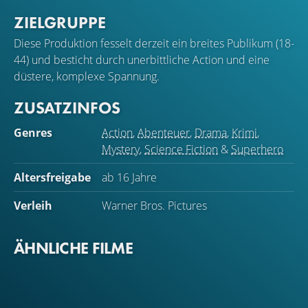
ZIELGRUPPE
Diese Produktion fesselt derzeit ein breites Publikum (18-
44) und besticht durch unerbittliche Action und eine
düstere, komplexe Spannung.
ZUSATZINFOS
Genres
Action
,
Abenteuer
,
Drama
,
Krimi
,
Mystery
,
Science Fiction
&
Superhero
Altersfreigabe
ab 16 Jahre
Verleih
Warner Bros. Pictures
ÄHNLICHE FILME