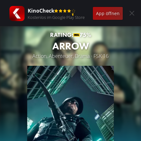
KinoCheck
App öffnen
Kostenlos im Google Play Store
RATING:
75%
ARROW
Action, Abenteuer, Drama · FSK 16