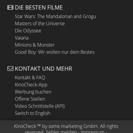
DIE BESTEN FILME
Star Wars: The Mandalorian and Grogu
Masters of the Universe
Die Odyssee
Vaiana
Minions & Monster
Good Boy: Wir wollen nur dein Bestes
KONTAKT UND MEHR
Kontakt & FAQ
KinoCheck-App
Werbung buchen
Offene Stellen
Video Schnittstelle (API)
Switch to English
KinoCheck
 ™ by 
some.marketing GmbH
. All rights 
reserved.
Fehler melden
 - 
Impressum
 - 