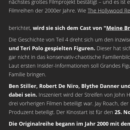
nächstes großes Filmprojekt bestätigt – und es ist
Filmreihen der 2000er Jahre. Wie
The Hollywood Re
berichtet,
wird sie sich dem Cast von "
Meine Bra
Die Geschichte von Teil 4 dreht sich um den inzwi
und Teri Polo gespielten Figuren.
Dieser hat sich
gar nicht in das konservativ-chaotische Familienbil
Laut ersten Insider-Informationen soll Grandes Fi
Familie bringen.
Ben Stiller, Robert De Niro, Blythe Danner un
dabei sein.
Inszeniert wird der Streifen von John 
drei vorherigen Filmen beteiligt war. Jay Roach, der d
Produzent beteiligt. Der Kinostart ist für den
25. N
Die Originalreihe begann im Jahr 2000 mit de