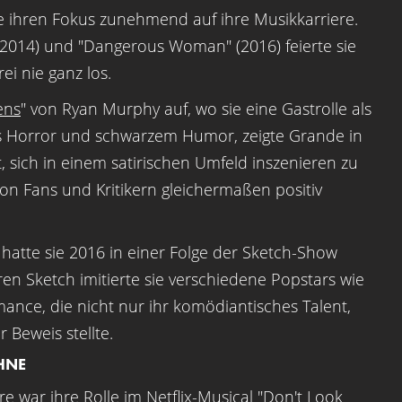
 ihren Fokus zunehmend auf ihre Musikkarriere.
" (2014) und "Dangerous Woman" (2016) feierte sie
ei nie ganz los.
ens
" von Ryan Murphy auf, wo sie eine Gastrolle als
s Horror und schwarzem Humor, zeigte Grande in
t, sich in einem satirischen Umfeld inszenieren zu
von Fans und Kritikern gleichermaßen positiv
hatte sie 2016 in einer Folge der Sketch-Show
ren Sketch imitierte sie verschiedene Popstars wie
ance, die nicht nur ihr komödiantisches Talent,
 Beweis stellte.
HNE
e war ihre Rolle im Netflix-Musical "
Don't Look