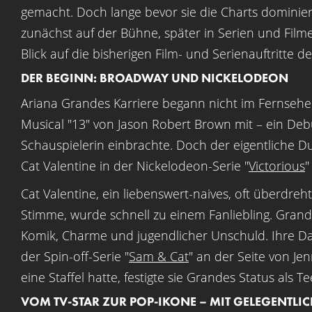
gemacht. Doch lange bevor sie die Charts dominiert
zunächst auf der Bühne, später in Serien und Film
Blick auf die bisherigen Film- und Serienauftritte der
DER BEGINN: BROADWAY UND NICKELODEON
Ariana Grandes Karriere begann nicht im Fernsehe
Musical "13" von Jason Robert Brown mit – ein Debü
Schauspielerin einbrachte. Doch der eigentliche D
Cat Valentine in der Nickelodeon-Serie "
Victorious
"
Cat Valentine, ein liebenswert-naives, oft überd
Stimme, wurde schnell zu einem Fanliebling. Grand
Komik, Charme und jugendlicher Unschuld. Ihre Dar
der Spin-off-Serie "
Sam & Cat
" an der Seite von J
eine Staffel hatte, festigte sie Grandes Status als Te
VOM TV-STAR ZUR POP-IKONE – MIT GELEGENTLI