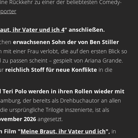
 eine Rückkehr zu einer der beliebtesten Comedy-
porter
ut, ihr Vater und ich 4
" anschließen.
schen
erwachsenen Sohn der von Ben Stiller
 mit einer Frau verlobt, die auf den ersten Blick so
d zu passen scheint – gespielt von Ariana Grande.
gur
reichlich Stoff für neue Konflikte
in die
d Teri Polo werden in ihren Rollen wieder mit
Hamburg, der bereits als Drehbuchautor an allen
ie ursprüngliche Trilogie inszenierte, ist als
ovember 2026
angesetzt.
m Film "
Meine Braut, ihr Vater und ich
",
in