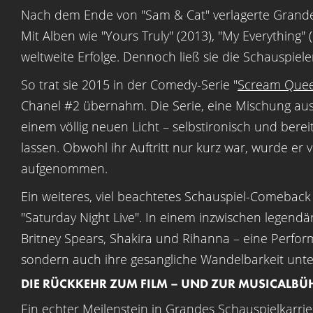
Nach dem Ende von "Sam & Cat" verlagerte Grande
Mit Alben wie "Yours Truly" (2013), "My Everything
weltweite Erfolge. Dennoch ließ sie die Schauspieler
So trat sie 2015 in der Comedy-Serie "
Scream Que
Chanel #2 übernahm. Die Serie, eine Mischung au
einem völlig neuen Licht – selbstironisch und berei
lassen. Obwohl ihr Auftritt nur kurz war, wurde er 
aufgenommen.
Ein weiteres, viel beachtetes Schauspiel-Comeback 
"Saturday Night Live". In einem inzwischen legendä
Britney Spears, Shakira und Rihanna – eine Perform
sondern auch ihre gesangliche Wandelbarkeit unter
DIE RÜCKKEHR ZUM FILM – UND ZUR MUSICALBÜ
Ein echter Meilenstein in Grandes Schauspielkarrier