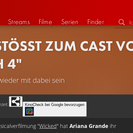
Streams
Filme
Serien
Finder
ÖSST ZUM CAST VON
 4"
wieder mit dabei sein
zeit
KinoCheck bei Google bevorzugen
icalverfilmung "
Wicked
" hat
Ariana Grande
ihr