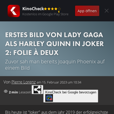
KinoCheck
App öffnen
Kostenlos im Google Play Store
ERSTES BILD VON LADY GAGA
ALS HARLEY QUINN IN JOKER
2: FOLIE À DEUX
Zuvor sah man bereits Joaquin Phoenix auf
einem Bild
Von
Pierre Lorenz
am
15. Februar 2023 um 10:34
2 min
Lesezeit
KinoCheck bei Google bevorzugen
Bis heute ist "
Joker
" aus dem jahr 2019 der erfolgreichste