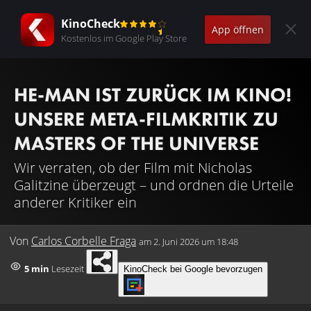
KinoCheck
App öffnen
Kostenlos im Google Play Store
HE-MAN IST ZURÜCK IM KINO!
UNSERE META-FILMKRITIK ZU
MASTERS OF THE UNIVERSE
Wir verraten, ob der Film mit Nicholas
Galitzine überzeugt – und ordnen die Urteile
anderer Kritiker ein
Von
Carlos Corbelle Fraga
am
2. Juni 2026 um 18:48
5 min
Lesezeit
KinoCheck bei Google bevorzugen