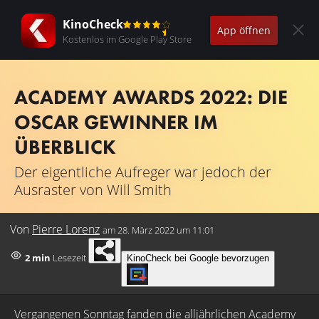
KinoCheck
App öffnen
Kostenlos im Google Play Store
ACADEMY AWARDS 2022: DIE
OSCAR GEWINNER IM
ÜBERBLICK
Der eigentliche Aufreger war jedoch der
Ausraster von Will Smith
Von
Pierre Lorenz
am
28. März 2022 um 11:01
2 min
Lesezeit
KinoCheck bei Google bevorzugen
Vergangenen Sonntag fanden die alljährlichen Academy