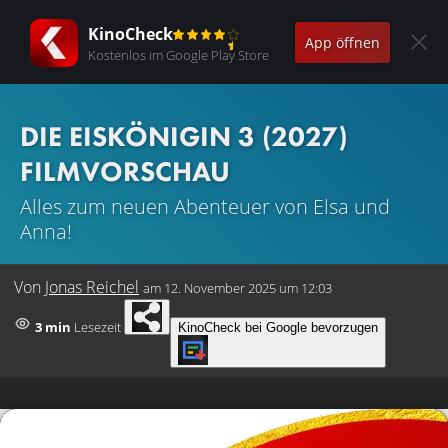
KinoCheck
App öffnen
Kostenlos im Google Play Store
DIE EISKÖNIGIN 3 (2027)
FILMVORSCHAU
Alles zum neuen Abenteuer von Elsa und
Anna!
Von
Jonas Reichel
am
12. November 2025 um 12:03
3 min
Lesezeit
KinoCheck bei Google bevorzugen