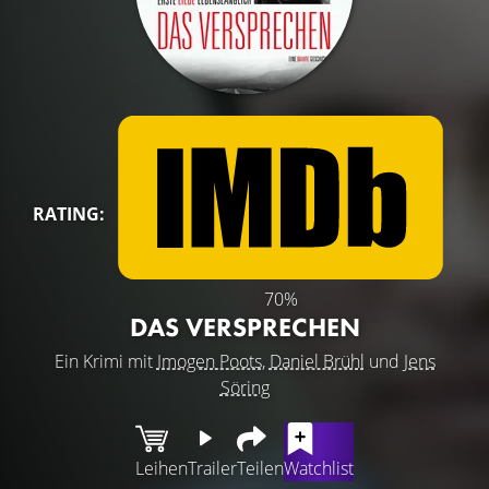
RATING:
70%
DAS VERSPRECHEN
Ein Krimi mit
Imogen Poots
,
Daniel Brühl
und
Jens
Söring
Leihen
Trailer
Teilen
Watchlist