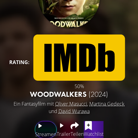
RATING:
50%
WOODWALKERS
(2024)
Ein Fantasyfilm mit
Oliver Masucci
,
Martina Gedeck
und
David Wurawa
Trailer
Teilen
Watchlist
Streamen