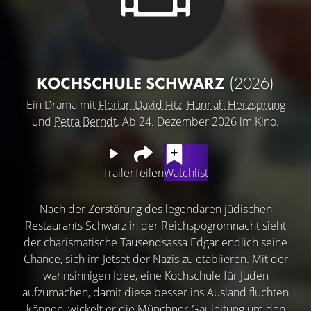
KOCHSCHULE SCHWARZ
(2026)
Ein Drama mit
Florian David Fitz
,
Hannah Herzsprung
und
Petra Berndt
. Ab 24. Dezember 2026 im Kino.
Trailer
Teilen
Watchlist
Nach der Zerstörung des legendären jüdischen
Restaurants Schwarz in der Reichspogromnacht sieht
der charismatische Tausendsassa Edgar endlich seine
Chance, sich im Jetset der Nazis zu etablieren. Mit der
wahnsinnigen Idee, eine Kochschule für Juden
aufzumachen, damit diese besser ins Ausland flüchten
können, wickelt er die Münchner Gauleitung um den