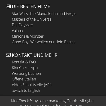
DIE BESTEN FILME
Star Wars: The Mandalorian and Grogu
Masters of the Universe
Die Odyssee
Vaiana
Minions & Monster
Good Boy: Wir wollen nur dein Bestes
KONTAKT UND MEHR
Kontakt & FAQ
KinoCheck-App
Werbung buchen
Offene Stellen
Video Schnittstelle (API)
Switch to English
KinoCheck
 ™ by 
some.marketing GmbH
. All rights 
reserved.
Fehler melden
 - 
Impressum
 - 