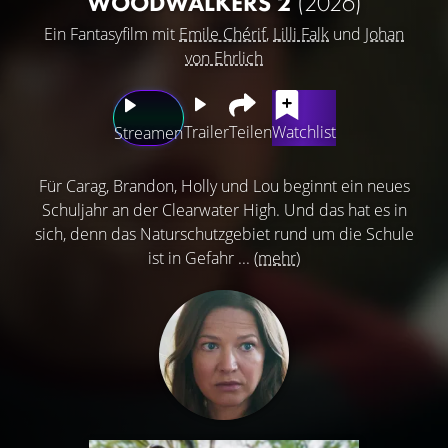
WOODWALKERS 2
(2026)
Ein Fantasyfilm mit
Emile Chérif
,
Lilli Falk
und
Johan
von Ehrlich
Trailer
Teilen
Watchlist
Streamen
Für Carag, Brandon, Holly und Lou beginnt ein neues
Schuljahr an der Clearwater High. Und das hat es in
sich, denn das Naturschutzgebiet rund um die Schule
ist in Gefahr ...
(mehr)