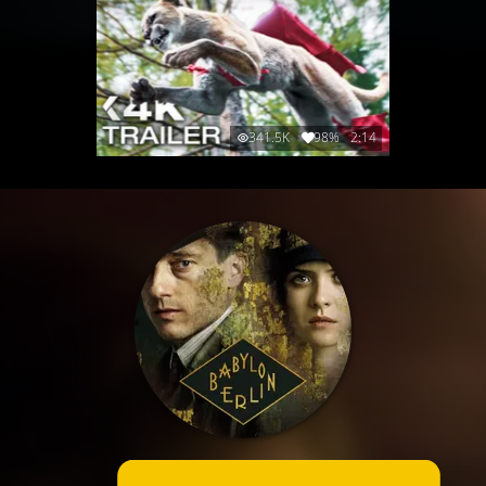
341.5K
98%
2:14