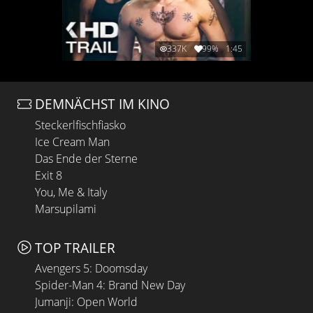
337K
99%
1:45
DEMNÄCHST IM KINO
Steckerlfischfiasko
Ice Cream Man
Das Ende der Sterne
Exit 8
You, Me & Italy
Marsupilami
TOP TRAILER
Avengers 5: Doomsday
Spider-Man 4: Brand New Day
Jumanji: Open World