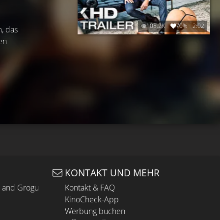
108.2K
70%
2:02
, das
en
KONTAKT UND MEHR
n and Grogu
Kontakt & FAQ
KinoCheck-App
Werbung buchen