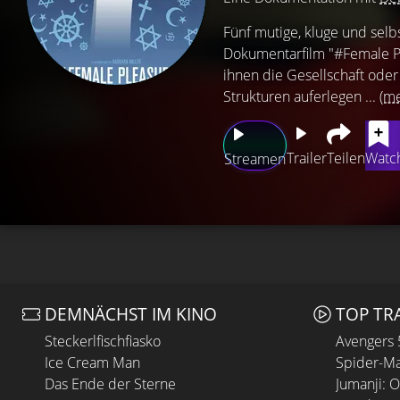
Fünf mutige, kluge und sel
Dokumentarfilm "#Female P
ihnen die Gesellschaft oder
Strukturen auferlegen ...
(me
Trailer
Teilen
Watch
Streamen
DEMNÄCHST IM KINO
TOP TR
Steckerlfischfiasko
Avengers
Ice Cream Man
Spider-Ma
Das Ende der Sterne
Jumanji: 