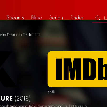
Streams
Filme
Serien
Finder
ng von Deborah Feldmann.
75%
SURE
(2018)
borah Feldmann
,
Rokudenashiko
und
Leyla Hussein