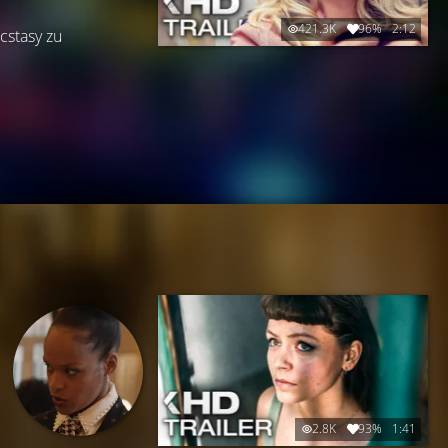
421.3K
96%
2:12
cstasy zu
2.8K
93%
1:41