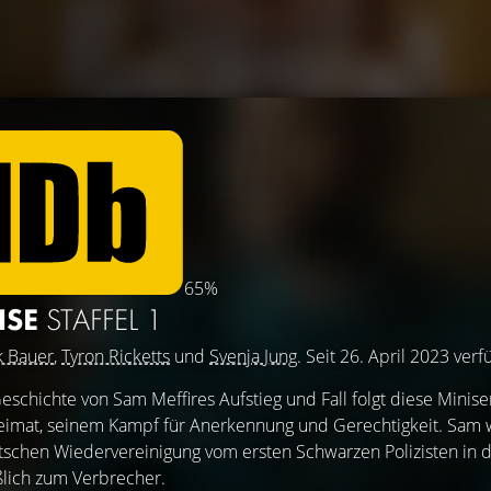
65%
HSE
STAFFEL 1
k Bauer
,
Tyron Ricketts
und
Svenja Jung
. Seit 26. April 2023 verf
schichte von Sam Meffires Aufstieg und Fall folgt diese Minis
eimat, seinem Kampf für Anerkennung und Gerechtigkeit. Sam 
tschen Wiedervereinigung vom ersten Schwarzen Polizisten in 
lich zum Verbrecher.