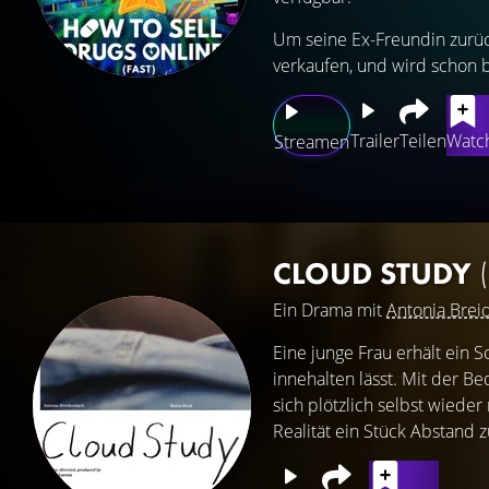
Um seine Ex-Freundin zurüc
verkaufen, und wird schon 
Trailer
Teilen
Watch
Streamen
CLOUD STUDY
Ein Drama mit
Antonia Bre
Eine junge Frau erhält ein S
innehalten lässt. Mit der B
sich plötzlich selbst wiede
Realität ein Stück Abstand