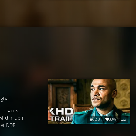
ügbar.
erie Sams
wird in den
52.8K
80%
1:22
der DDR