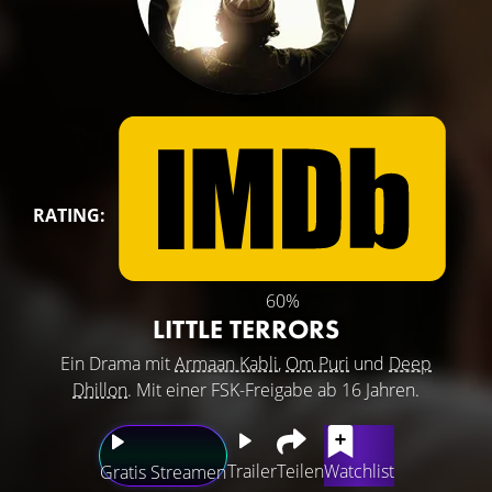
RATING:
60%
LITTLE TERRORS
Ein Drama mit
Armaan Kabli
,
Om Puri
und
Deep
Dhillon
. Mit einer FSK-Freigabe ab 16 Jahren.
Trailer
Teilen
Watchlist
Gratis Streamen