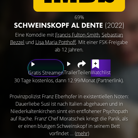
69%
SCHWEINSKOPF AL DENTE
(2022)
Eine Komödie mit
Francis Fulton-Smith
,
Sebastian
Bezzel
und
Lisa Maria Potthoff
. Mit einer FSK-Freigabe
ab 12 Jahren.
Trailer
Teilen
Watchlist
Gratis Streamen
30 Tage kostenlos, dann 12.99/Monat (Partnerlink).
Provinzpolizist Franz Eberhofer in existentiellen Nöten:
Dauerliebe Susi ist nach Italien abgehauen und in
Niederkaltenkirchen sinnt ein entflohener Psychopath
auf Rache. Franz‘ Chef Moratschek kriegt die Panik, als
er einen blutigen Schweinskopf in seinem Bett
vorfindet ...
(mehr)