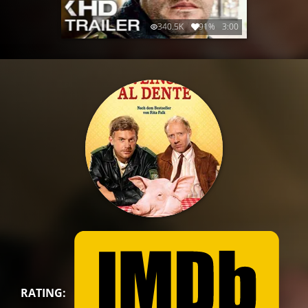
340.5K
91%
3:00
RATING: