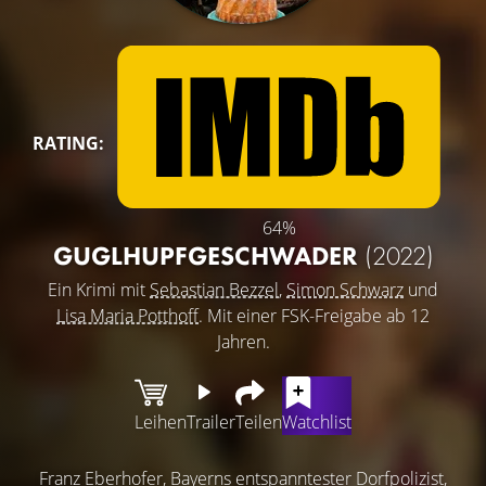
RATING:
64%
GUGLHUPFGESCHWADER
(2022)
Ein Krimi mit
Sebastian Bezzel
,
Simon Schwarz
und
Lisa Maria Potthoff
. Mit einer FSK-Freigabe ab 12
Jahren.
Leihen
Trailer
Teilen
Watchlist
Franz Eberhofer, Bayerns entspanntester Dorfpolizist,