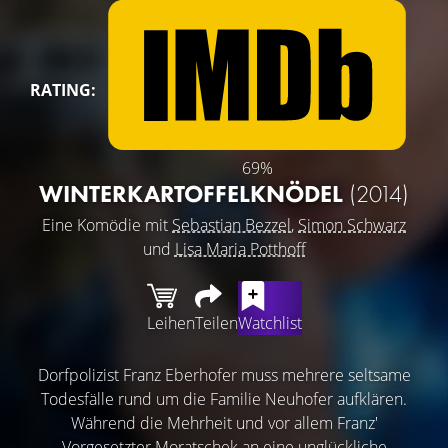
RATING:
69%
WINTERKARTOFFELKNÖDEL
(2014)
Eine Komödie mit
Sebastian Bezzel
,
Simon Schwarz
und
Lisa Maria Potthoff
Leihen
Teilen
Watchlist
Dorfpolizist Franz Eberhofer muss mehrere seltsame
Todesfälle rund um die Familie Neuhofer aufklären.
Während die Mehrheit und vor allem Franz'
Vorgesetzter Moratschek an eine unglückliche