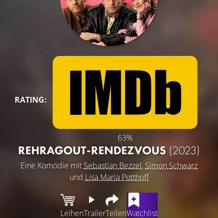
RATING:
63%
REHRAGOUT-RENDEZVOUS
(2023)
Eine Komödie mit
Sebastian Bezzel
,
Simon Schwarz
und
Lisa Maria Potthoff
Leihen
Trailer
Teilen
Watchlist