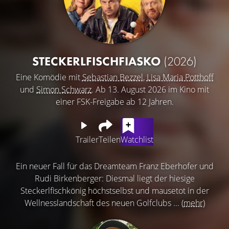
STECKERLFISCHFIASKO
(2026)
Eine Komödie mit
Sebastian Bezzel
,
Lisa Maria Potthoff
und
Simon Schwarz
. Ab 13. August 2026 im Kino mit
einer FSK-Freigabe ab 12 Jahren.
Trailer
Teilen
Watchlist
Ein neuer Fall für das Dreamteam Franz Eberhofer und
Rudi Birkenberger: Diesmal liegt der hiesige
Steckerlfischkönig höchstselbst und mausetot in der
Wellnesslandschaft des neuen Golfclubs ...
(mehr)