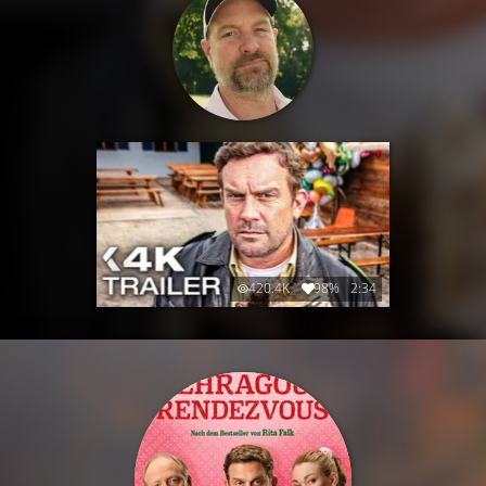
420.4K
98%
2:34