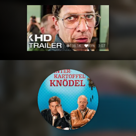
136.1K
89%
3:07