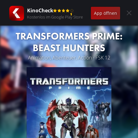
KinoCheck
App öffnen
Kostenlos im Google Play Store
TRANSFORMERS PRIME:
BEAST HUNTERS
Animation, Abenteuer, Action · FSK 12