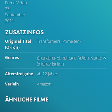
Prime Video
Horde der Decepticons, doch sie erhalten
23.
unterstützende Kräfte durch das Bündnis mit drei
September
menschlichen Teenagern.
2011
ZUSATZINFOS
Original Titel
Transformers: Prime (en)
(O-Ton)
Genres
Animation
,
Abenteuer
,
Action
,
Kinder
&
Science Fiction
Altersfreigabe
ab 12 Jahre
Verleih
Amazon
ÄHNLICHE FILME