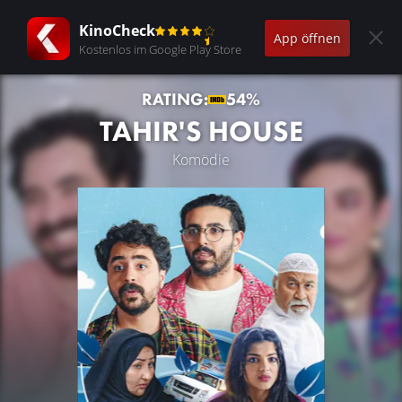
KinoCheck
App öffnen
Kostenlos im Google Play Store
RATING:
54%
TAHIR'S HOUSE
Komödie