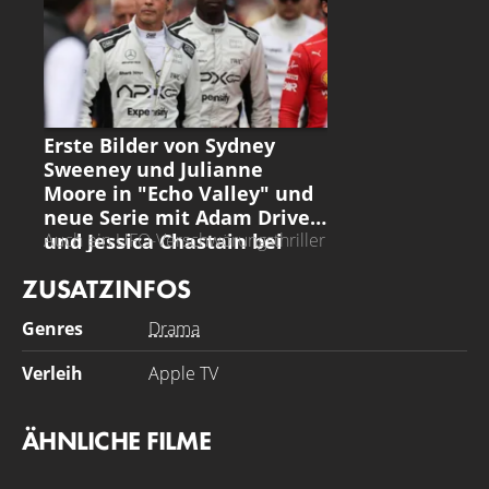
ECHO VALLEY
Erste Bilder von Sydney
Sweeney und Julianne
Moore in "Echo Valley" und
neue Serie mit Adam Driver
und Jessica Chastain bei
Auch ein UFO-Verschwörungsthriller
vom "Top Gun: Maverick"-Regisseur
Apple TV+ bestellt
ZUSATZINFOS
wurde angekündigt
Genres
Drama
Verleih
Apple TV
ÄHNLICHE FILME