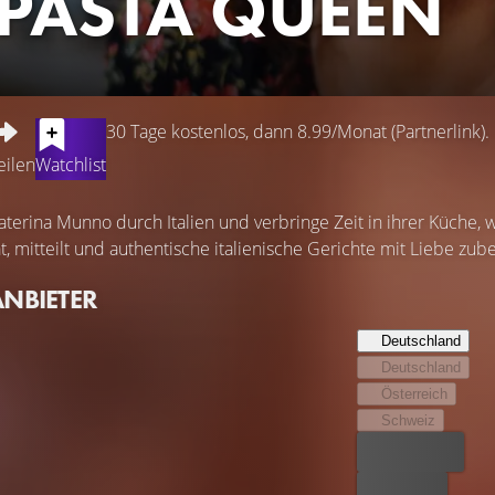
 PASTA QUEEN
30 Tage kostenlos, dann 8.99/Monat (Partnerlink).
eilen
Watchlist
aterina Munno durch Italien und verbringe Zeit in ihrer Küche, 
t, mitteilt und authentische italienische Gerichte mit Liebe zube
ANBIETER
Deutschland
Deutschland
Österreich
Schweiz
Bester Preis
Kostenlos