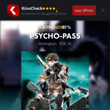
KinoCheck
App öffnen
Kostenlos im Google Play Store
RATING:
81%
PSYCHO-PASS
Animation · FSK 16