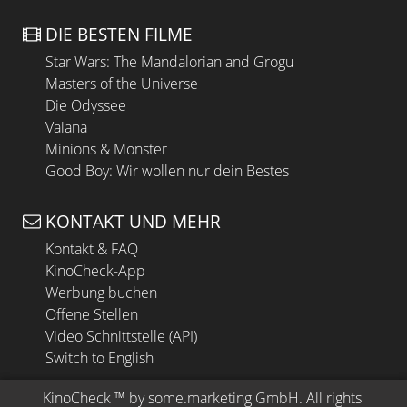
DIE BESTEN FILME
Star Wars: The Mandalorian and Grogu
Masters of the Universe
Die Odyssee
Vaiana
Minions & Monster
Good Boy: Wir wollen nur dein Bestes
KONTAKT UND MEHR
Kontakt & FAQ
KinoCheck-App
Werbung buchen
Offene Stellen
Video Schnittstelle (API)
Switch to English
KinoCheck
 ™ by 
some.marketing GmbH
. All rights 