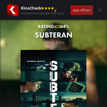
KinoCheck
App öffnen
Kostenlos im Google Play Store
RATING:
64%
SUBTERAN
Drama, Krimi