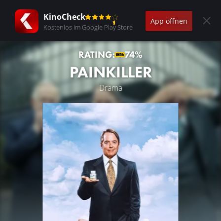
KinoCheck
App öffnen
Kostenlos im Google Play Store
RATING:
74%
PAINKILLER
Drama