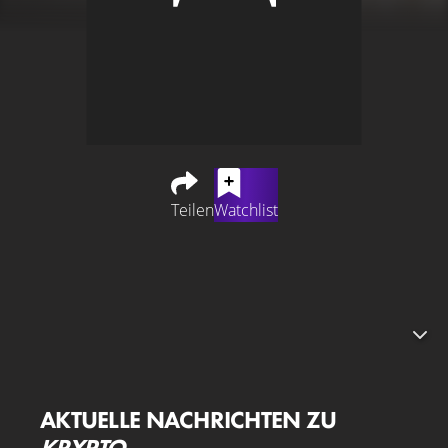
Teilen
Watchlist
Begleite Krypto, während er sich einer Bande von
Außenseitern anschließt, die sich als Kriminelle
versuchen und einen Block weiter wohnen. Bald stellen
sie fest, dass er ein Wirbelwind aus zerstörerischer,
liebenswerter Energie ist – schlimmer als jeder von
ihnen! Während er sie bei ihren Missgeschicken und
schlecht durchdachten Plänen begleitet, schafft es
AKTUELLE NACHRICHTEN ZU
Kryptos unverfälschte Art langsam, sie zu retten – ob sie
KRYPTO