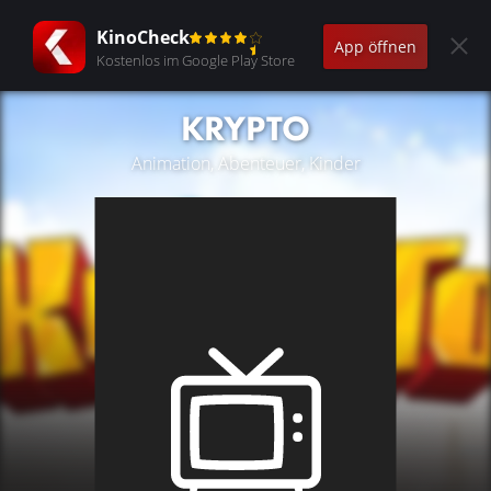
KinoCheck
App öffnen
Kostenlos im Google Play Store
KRYPTO
Animation, Abenteuer, Kinder