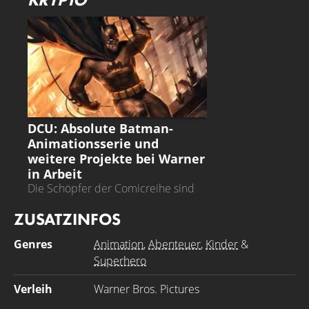
das nun wollen oder nicht.
ABSOLUTE BATMAN
DCU: Absolute Batman-
Animationsserie und
weitere Projekte bei Warner
in Arbeit
Die Schöpfer der Comicreihe sind
mit an Bord
ZUSATZINFOS
Genres
Animation
,
Abenteuer
,
Kinder
&
Superhero
Verleih
Warner Bros. Pictures