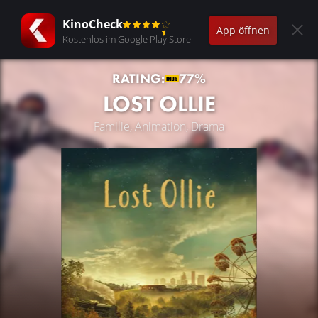
KinoCheck
App öffnen
Kostenlos im Google Play Store
RATING:
77%
LOST OLLIE
Familie, Animation, Drama