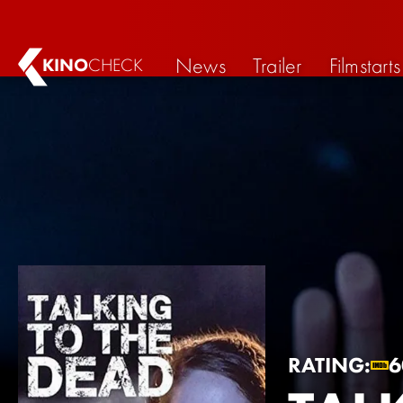
News
Trailer
Filmstarts
KINO
CHECK
RATING:
6