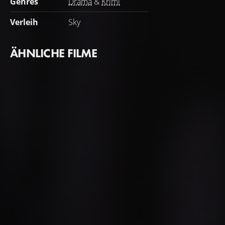
Genres
Drama
&
Krimi
Verleih
Sky
ÄHNLICHE FILME