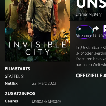
UNS
Drama, Mystery
Teilen
W
Streamen
In „Unsichtbare St
„Rio“ oder „Ferdin
Kreaturen bevölke
normalen Welt wie
FILMSTARTS
OFFIZIELLE 
STAFFEL 2
Netflix
22. März 2023
ZUSATZINFOS
Genres
Drama
&
Mystery