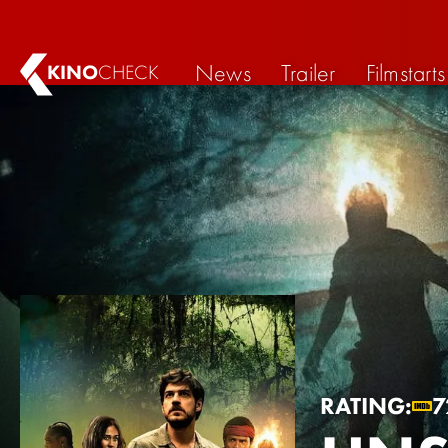
News
Trailer
Filmstarts
KINO
CHECK
RATING:
7