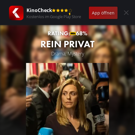
KinoCheck
App öffnen
Kostenlos im Google Play Store
RATING:
68%
REIN PRIVAT
Drama, Mystery