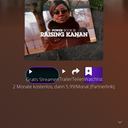
Trailer
Teilen
Watchlist
Gratis Streamen
2 Monate kostenlos, dann 5.99/Monat (Partnerlink).
„Raising Kanan“ spielt 1991 in South Jamaica, Queens. Es
ist ein Prequel zum „Power“-Serienuniversum. In dem
Familiendrama geht es um die Jugend von Kanan Stark,
einem Kokainhändler mit einem wachsenden Netzwerk