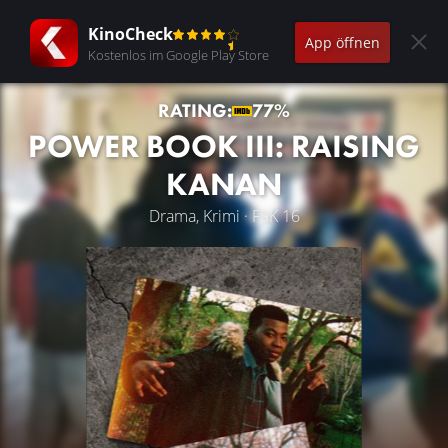
KinoCheck
App öffnen
Kostenlos im Google Play Store
RATING:
77%
POWER BOOK III: RAISING
KANAN
Drama, Krimi · FSK 16