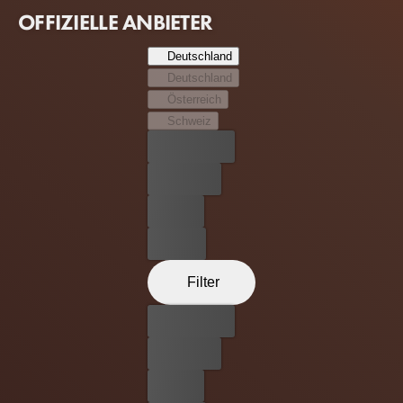
von Dealern in ganz New York City.
OFFIZIELLE ANBIETER
Deutschland
Deutschland
Österreich
Schweiz
Bester Preis
Kostenlos
Leihen
Kaufen
Filter
Bester Preis
Kostenlos
Leihen