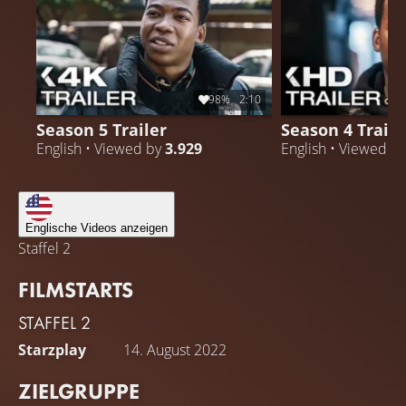
98%
2:10
Season 5 Trailer
Season 4 Traile
English • Viewed by
3.929
English • Viewed b
Englische Videos anzeigen
Staffel 2
FILMSTARTS
STAFFEL 2
Starzplay
14. August 2022
ZIELGRUPPE