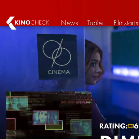
News
Trailer
Filmstarts
KINO
CHECK
RATING:
6