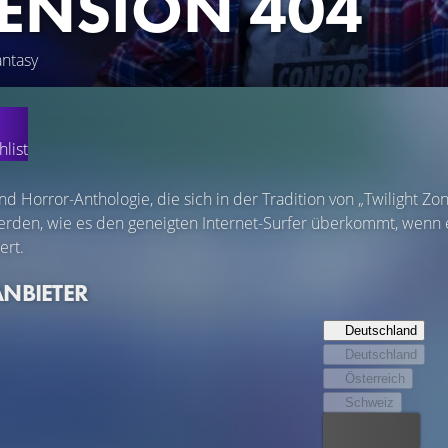
ENSION 404
antasy
list
nd Horror-Anthologie, die sich in der Tradition von „Twilight Zo
rden, wie es den geneigten Internet-Surfer überkommt, wenn er
ert.
ANBIETER
Deutschland
Deutschland
Österreich
Schweiz
Bester Preis