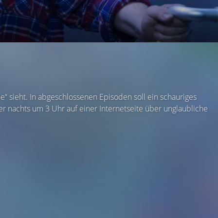
ne“ sieht. In abgeschlossenen Episoden soll ein schauriges
 nachts um 3 Uhr auf einer Internetseite über unglaubliche