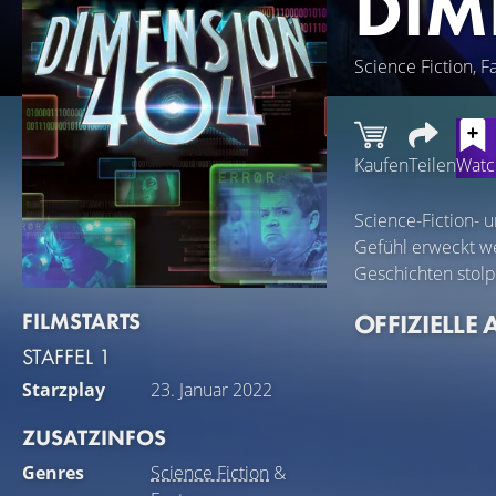
DIM
Science Fiction, F
Kaufen
Teilen
Watch
Science-Fiction- u
Gefühl erweckt we
Geschichten stolp
FILMSTARTS
OFFIZIELLE 
STAFFEL 1
Starzplay
23. Januar 2022
ZUSATZINFOS
Genres
Science Fiction
&