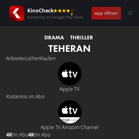
KinoCheck
App öffnen
Kostenlos im Google Play Store
DRAMA
THRILLER
TEHERAN
Anbieter
Leihen
Kaufen
Apple TV
Kostenlos im Abo
Apple TV Amazon Channel
4K
Im Abo
4K
Im Abo