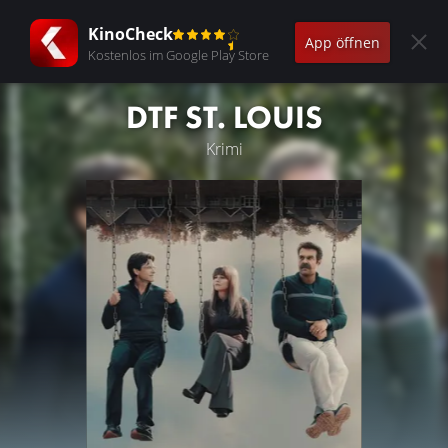
KinoCheck
App öffnen
Kostenlos im Google Play Store
DTF ST. LOUIS
Krimi