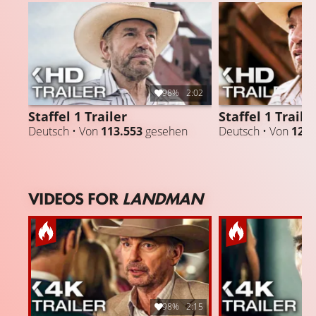
98%
2:02
Staffel 1 Trailer
Staffel 1 Traile
Deutsch • Von
113.553
gesehen
Deutsch • Von
12.2
VIDEOS FOR
LANDMAN
98%
2:15