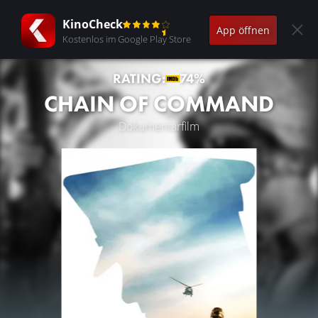
KinoCheck
App öffnen
Kostenlos im Google Play Store
RATING:
74%
CHAIN OF COMMAND
Dokumentarfilm