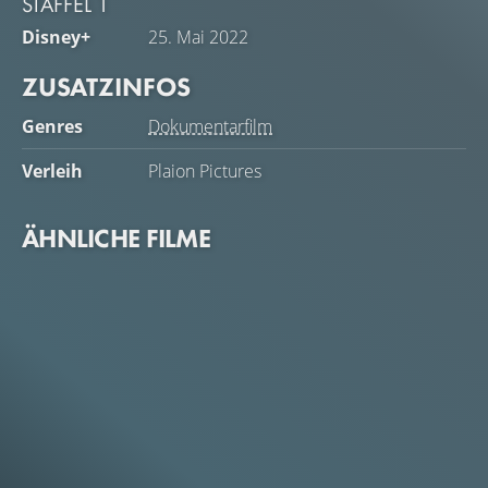
STAFFEL 1
auf alle Angehörigen der Streitkräfte, die an vorderster
Disney+
25. Mai 2022
Front kämpfen, auswirken.
ZUSATZINFOS
Genres
Dokumentarfilm
Verleih
Plaion Pictures
ÄHNLICHE FILME