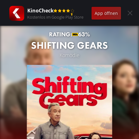
KinoCheck
App öffnen
Kostenlos im Google Play Store
RATING:
63%
SHIFTING GEARS
Komödie